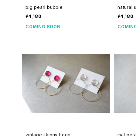
big pearl bubble
natural 
¥4,180
¥4,180
COMING SOON
COMIN
vintage skinny hoop