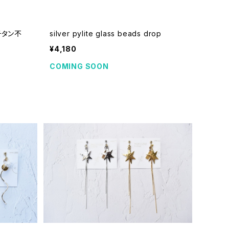
 （チタン不
silver pylite glass beads drop
¥4,180
COMING SOON