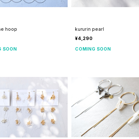
ne hoop
kururin pearl
¥4,290
G SOON
COMING SOON