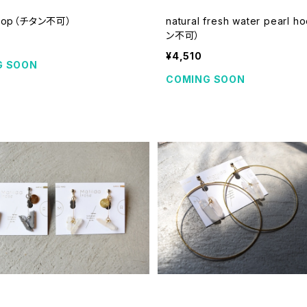
hoop（チタン不可）
natural fresh water pearl 
ン不可）
¥4,510
G SOON
COMING SOON