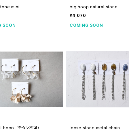
stone mini
big hoop natural stone
¥4,070
G SOON
COMING SOON
mat petal hoop （チタン不可）
loose stone metal chain