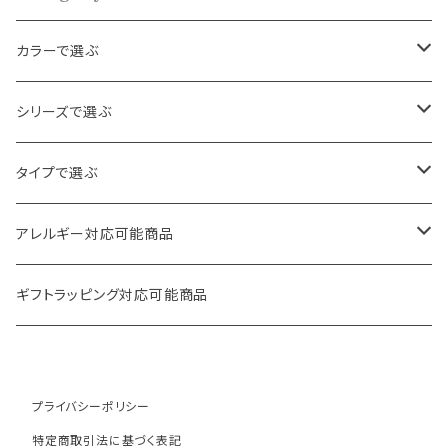
カラーで選ぶ
ゴールド
シリーズで選ぶ
シルバー
パール・ビーズ
タイプで選ぶ
クリア
天然石・スワロフスキー
ロング
アレルギー対応可能商品
その他
フラワー・ハート
ボリューム
ピアス
ギフトラッピング対応可能商品
ヴィンテージ
フープ
イヤリング
プライバシーポリシー
月・星
華奢
特定商取引法に基づく表記