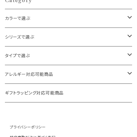
Category
カラーで選ぶ
ゴールド
シリーズで選ぶ
シルバー
パール・ビーズ
タイプで選ぶ
クリア
天然石・スワロフスキー
ロング
アレルギー対応可能商品
その他
フラワー・ハート
ボリューム
ピアス
ギフトラッピング対応可能商品
ヴィンテージ
フープ
イヤリング
プライバシーポリシー
月・星
華奢