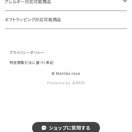
クリア
天然石・スワロフスキー
ロング
アレルギー対応可能商品
その他
フラワー・ハート
ボリューム
ピアス
ギフトラッピング対応可能商品
ヴィンテージ
フープ
イヤリング
プライバシーポリシー
月・星
華奢
特定商取引法に基づく表記
snow crystal series
ミニバージョン
© Matilda rose
Powered by
mat petal series
ショップに質問する