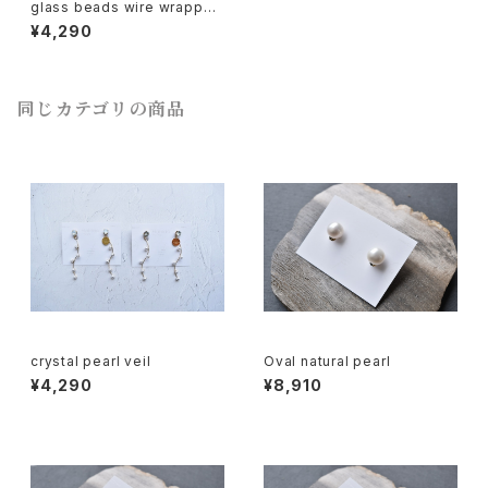
glass beads wire wrapped
chain
¥4,290
同じカテゴリの商品
crystal pearl veil
Oval natural pearl
¥4,290
¥8,910