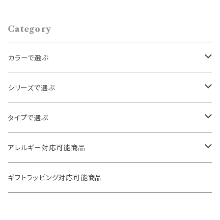
Category
カラーで選ぶ
ゴールド
シリーズで選ぶ
シルバー
パール・ビーズ
タイプで選ぶ
クリア
天然石・スワロフスキー
ロング
アレルギー対応可能商品
その他
フラワー・ハート
ボリューム
ピアス
ギフトラッピング対応可能商品
ヴィンテージ
フープ
イヤリング