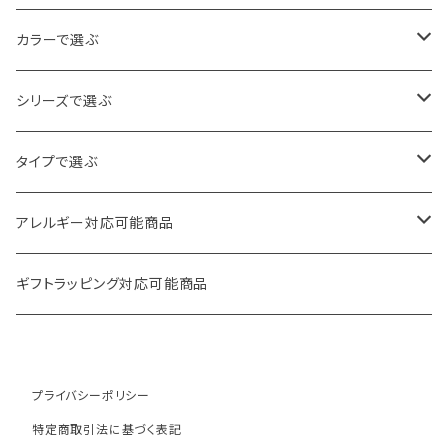
カラーで選ぶ
ゴールド
シリーズで選ぶ
シルバー
パール・ビーズ
タイプで選ぶ
クリア
天然石・スワロフスキー
ロング
アレルギー対応可能商品
その他
フラワー・ハート
ボリューム
ピアス
ギフトラッピング対応可能商品
ヴィンテージ
フープ
イヤリング
プライバシーポリシー
月・星
華奢
特定商取引法に基づく表記