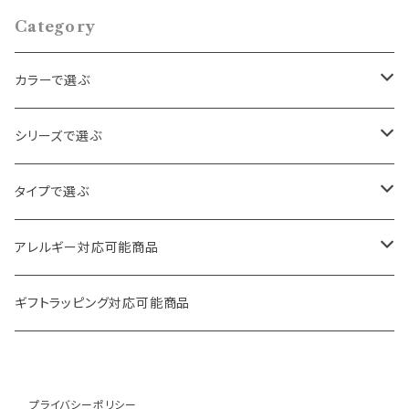
Category
カラーで選ぶ
ゴールド
シリーズで選ぶ
シルバー
パール・ビーズ
タイプで選ぶ
クリア
天然石・スワロフスキー
ロング
アレルギー対応可能商品
その他
フラワー・ハート
ボリューム
ピアス
ギフトラッピング対応可能商品
ヴィンテージ
フープ
イヤリング
プライバシーポリシー