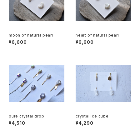
moon of natural pearl
heart of natural pearl
¥6,600
¥6,600
pure crystal drop
crystal ice cube
¥4,510
¥4,290