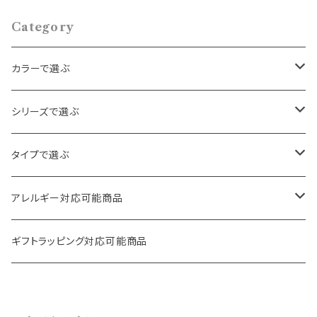
Category
カラーで選ぶ
ゴールド
シリーズで選ぶ
シルバー
パール・ビーズ
タイプで選ぶ
クリア
天然石・スワロフスキー
ロング
アレルギー対応可能商品
その他
フラワー・ハート
ボリューム
ピアス
ギフトラッピング対応可能商品
ヴィンテージ
フープ
イヤリング