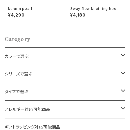
kururin pearl
3way flow knot ring hoop
(チタン不可)
¥4,290
¥4,180
Category
カラーで選ぶ
ゴールド
シリーズで選ぶ
シルバー
パール・ビーズ
タイプで選ぶ
クリア
天然石・スワロフスキー
ロング
アレルギー対応可能商品
その他
フラワー・ハート
ボリューム
ピアス
ギフトラッピング対応可能商品