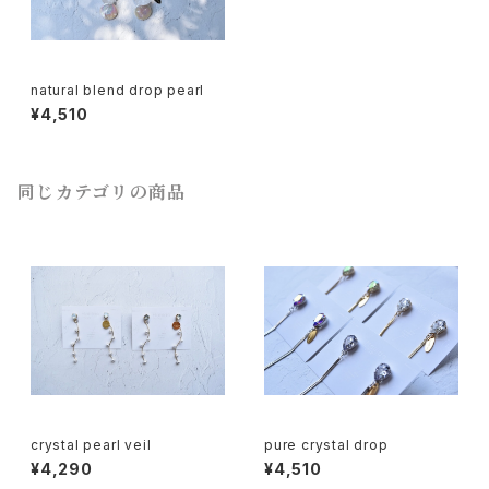
natural blend drop pearl
¥4,510
同じカテゴリの商品
crystal pearl veil
pure crystal drop
¥4,290
¥4,510