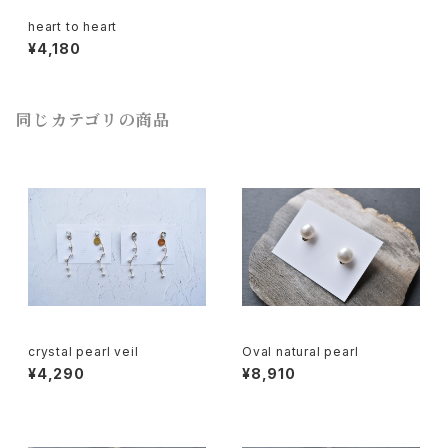
heart to heart
¥4,180
同じカテゴリの商品
crystal pearl veil
Oval natural pearl
¥4,290
¥8,910