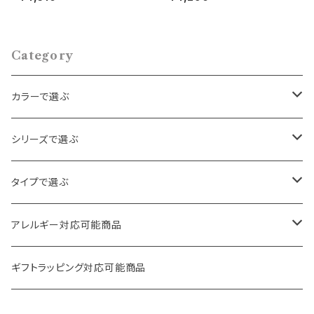
Category
カラーで選ぶ
ゴールド
シリーズで選ぶ
シルバー
パール・ビーズ
タイプで選ぶ
クリア
天然石・スワロフスキー
ロング
アレルギー対応可能商品
その他
フラワー・ハート
ボリューム
ピアス
ギフトラッピング対応可能商品
ヴィンテージ
フープ
イヤリング