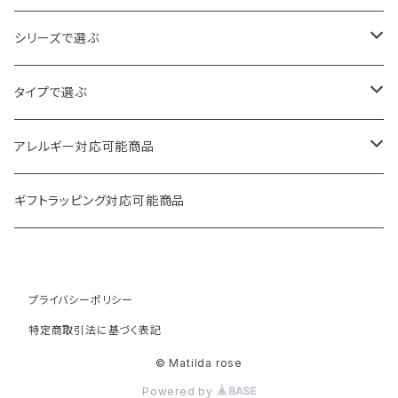
ゴールド
シリーズで選ぶ
シルバー
パール・ビーズ
タイプで選ぶ
クリア
天然石・スワロフスキー
ロング
アレルギー対応可能商品
その他
フラワー・ハート
ボリューム
ピアス
ギフトラッピング対応可能商品
ヴィンテージ
フープ
イヤリング
プライバシーポリシー
月・星
華奢
特定商取引法に基づく表記
snow crystal series
ミニバージョン
© Matilda rose
Powered by